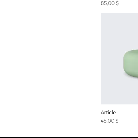
Prix
85,00 $
Article
Prix
45,00 $