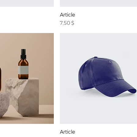
Article
Prix
7,50 $
Article