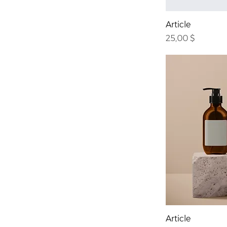
Article
Prix
25,00 $
Article