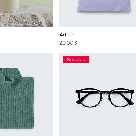
Article
Prix
20,00 $
Nouveau