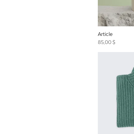
Article
Prix
85,00 $