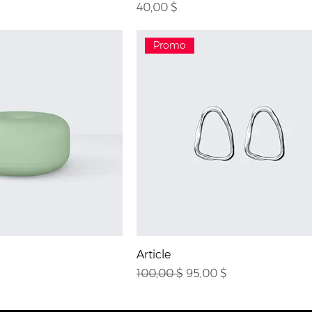
Prix
40,00 $
Promo
Article
Prix original
Prix promotionnel
100,00 $
95,00 $