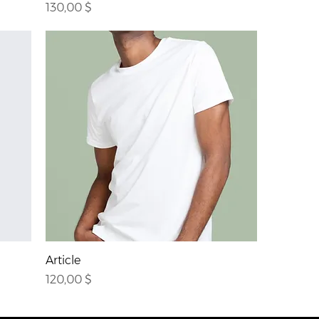
Prix
130,00 $
Article
Prix
120,00 $